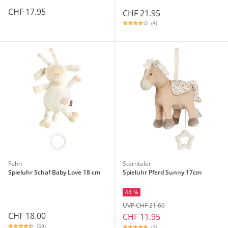
CHF 17.95
CHF 21.95
(4)
Fehn
Sterntaler
Spieluhr Schaf Baby Love 18 cm
Spieluhr Pferd Sunny 17cm
44 %
UVP CHF 21.60
CHF 18.00
CHF 11.95
(59)
(1)