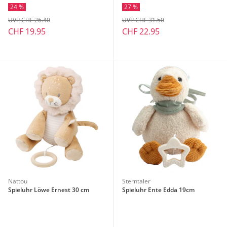
24 %
27 %
UVP CHF 26.40
UVP CHF 31.50
CHF 19.95
CHF 22.95
Nattou
Sterntaler
Spieluhr Löwe Ernest 30 cm
Spieluhr Ente Edda 19cm