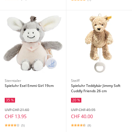
Sterntaler
Steiff
Spieluhr Esel Emmi Girl 19cm
Spieluhr Teddybär Jimmy Soft
Cuddly Friends 26 cm
35 %
20 %
UVP CHF 21.60
UVP CHF 49.95
CHF 13.95
CHF 40.00
(5)
(8)