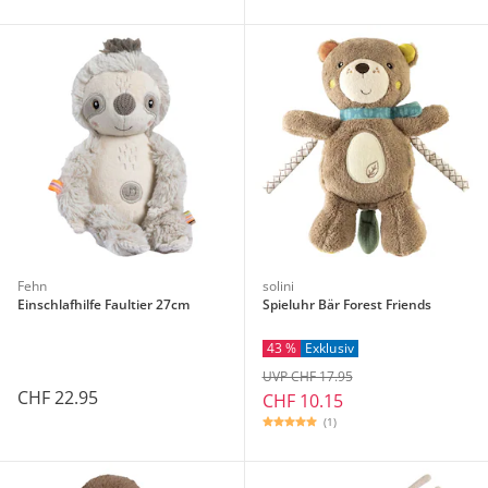
Fehn
solini
Einschlafhilfe Faultier 27cm
Spieluhr Bär Forest Friends
43 %
Exklusiv
UVP CHF 17.95
CHF 22.95
CHF 10.15
(1)