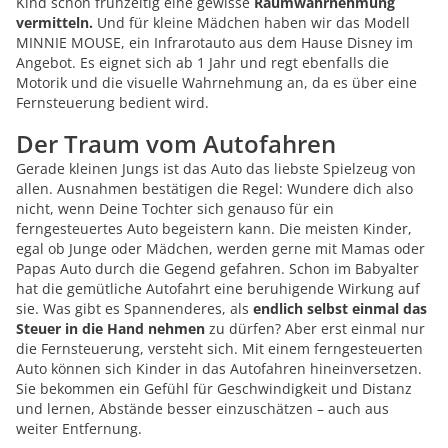
Kind schon frühzeitig eine gewisse
Raumwahrnehmung
vermitteln.
Und für kleine Mädchen haben wir das Modell
MINNIE MOUSE, ein Infrarotauto aus dem Hause Disney im
Angebot. Es eignet sich ab 1 Jahr und regt ebenfalls die
Motorik und die visuelle Wahrnehmung an, da es über eine
Fernsteuerung bedient wird.
Der Traum vom Autofahren
Gerade kleinen Jungs ist das Auto das liebste Spielzeug von
allen. Ausnahmen bestätigen die Regel: Wundere dich also
nicht, wenn Deine Tochter sich genauso für ein
ferngesteuertes Auto begeistern kann. Die meisten Kinder,
egal ob Junge oder Mädchen, werden gerne mit Mamas oder
Papas Auto durch die Gegend gefahren. Schon im Babyalter
hat die gemütliche Autofahrt eine beruhigende Wirkung auf
sie. Was gibt es Spannenderes, als
endlich selbst einmal das
Steuer in die Hand nehmen
zu dürfen? Aber erst einmal nur
die Fernsteuerung, versteht sich. Mit einem ferngesteuerten
Auto können sich Kinder in das Autofahren hineinversetzen.
Sie bekommen ein Gefühl für Geschwindigkeit und Distanz
und lernen, Abstände besser einzuschätzen – auch aus
weiter Entfernung.