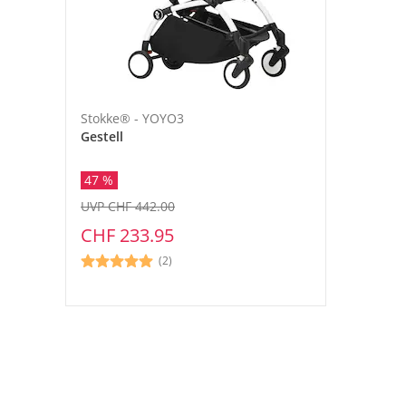
Stokke® - YOYO3
Gestell
47 %
UVP CHF 442.00
CHF 233.95
(2)