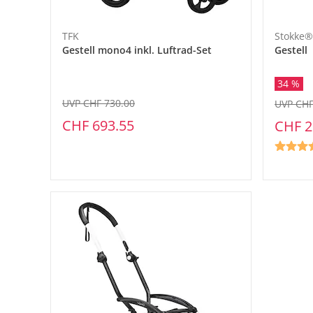
TFK
Stokke®
Gestell mono4 inkl. Luftrad-Set
Gestell
34 %
UVP CHF 730.00
UVP CHF
CHF 693.55
CHF 2