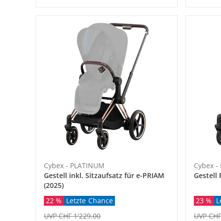
Cybex - PLATINUM
Cybex -
Gestell inkl. Sitzaufsatz für e-PRIAM
Gestell
(2025)
22 %
Letzte Chance
23 %
L
UVP CHF 1'229.00
UVP CHF