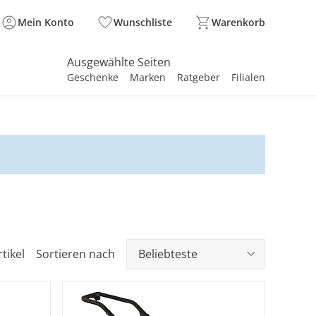
Mein Konto
Wunschliste
Warenkorb
Ausgewählte Seiten
Geschenke
Marken
Ratgeber
Filialen
spirieren
spirieren
spirieren
spirieren
spirieren
spirieren
spirieren
spirieren
spirieren
tikel
Sortieren nach