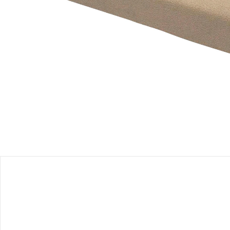
Filialabholung
Einen Moment bitte...
Produktbeschreibung
Produktdetails
Hinweise, Siegel & Hersteller
Bewertungen