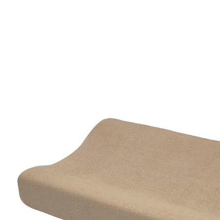
MEYCO BABY
Wickelauflagenbezug Frottee 50x70 cm Taupe
CHF 5.95
inkl. MwSt. und zzgl.
Versandkosten
Variante
Taupe
In den Warenkorb
Lieferung nach Hause
Lieferbar - in 3-4 Werktagen bei Dir