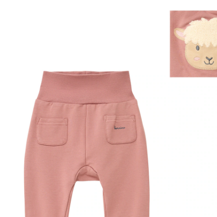
l’arrière mûre
Exklusif
CHF 14.00
TVA incluse, plus
frais d'expédition
Taille
Tableau des tailles
Dans le panier
Livrable: chez vous en 3-4 jours ouvrés
Description du produit