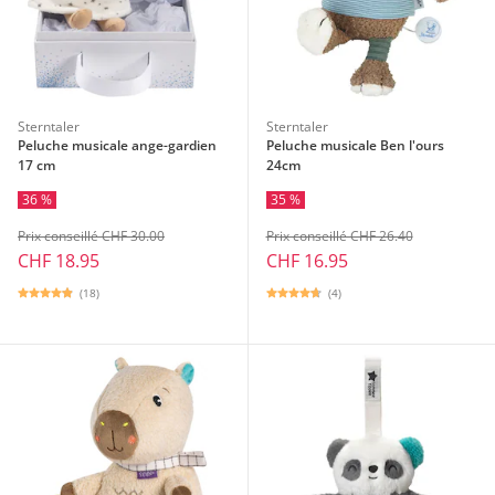
Sterntaler
Sterntaler
Peluche musicale ange-gardien
Peluche musicale Ben l'ours
17 cm
24cm
36 %
35 %
Prix conseillé CHF 30.00
Prix conseillé CHF 26.40
CHF 18.95
CHF 16.95
(18)
(4)