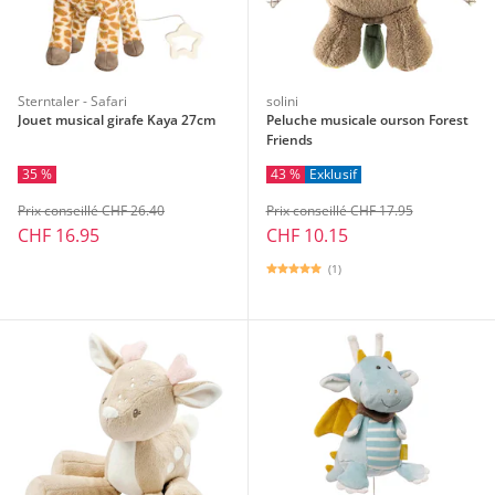
Sterntaler - Safari
solini
Jouet musical girafe Kaya 27cm
Peluche musicale ourson Forest
Friends
35 %
43 %
Exklusif
Prix conseillé CHF 26.40
Prix conseillé CHF 17.95
CHF 16.95
CHF 10.15
(1)