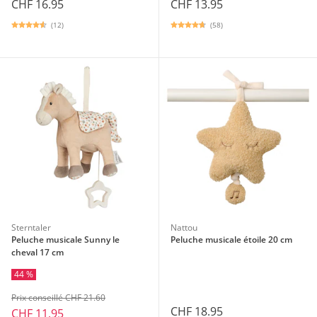
CHF 16.95
CHF 13.95
(12)
(58)
Sterntaler
Nattou
Peluche musicale Sunny le
Peluche musicale étoile 20 cm
cheval 17 cm
44 %
Prix conseillé CHF 21.60
CHF 18.95
CHF 11.95