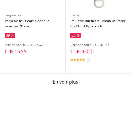
Sterntaler
Steiff
Peluche musicale Flocon le
Peluche musicale Jimmy l’ourson
mouton 20 cm
Soft Cuddly Friends
39 %
20 %
Prix conseillé CHF 26.40
Prix conseillé CHF 49.95
CHF 15.95
CHF 40.00
(8)
En voir plus