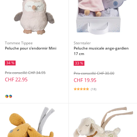
Tommee Tippee
Sterntaler
Peluche pour s’endormir Mini
Peluche musicale ange-gardien
17 cm
34 %
33 %
Prix conseillé CHF 34.95
Prix conseillé CHF 30.00
CHF 22.95
CHF 19.95
(18)