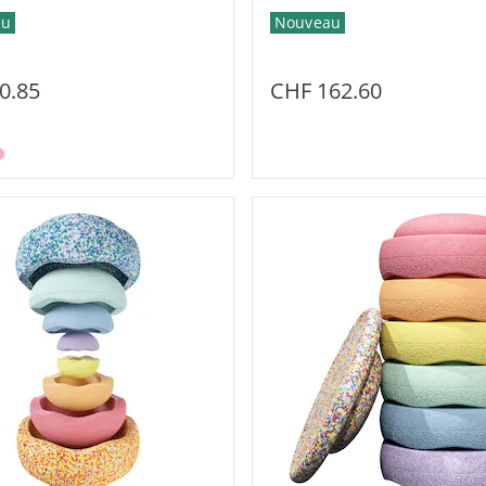
Nouveau
au
CHF 162.60
0.85