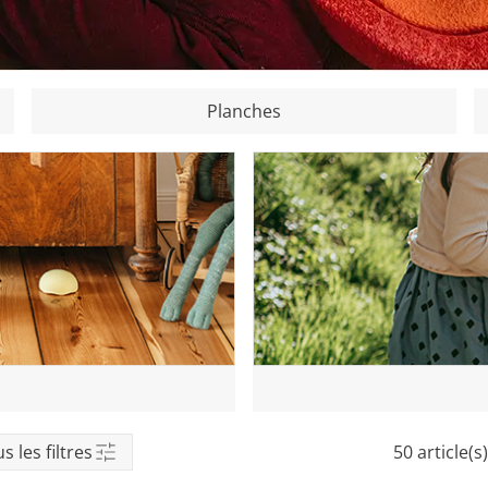
eil
Planches
s les filtres
50 article(s)