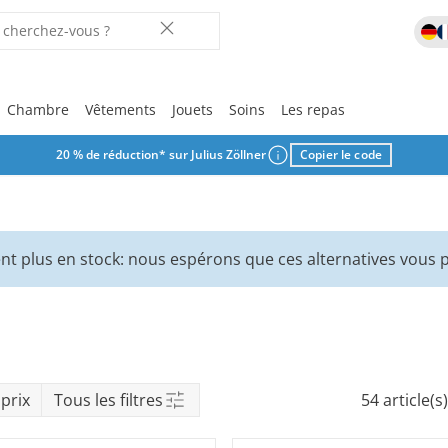
Chambre
Vêtements
Jouets
Soins
Les repas
20 % de réduction* sur Julius Zöllner
Copier le code
Vos favoris
Vos favoris
Vos favoris
Vos favoris
Vos favoris
Vos favoris
Vos favoris
Vos favoris
Vos favoris
Laisse-toi in
r
nt plus en stock: nous espérons que ces alternatives vous p
ix
rche
prix
Tous les filtres
54 article(s)