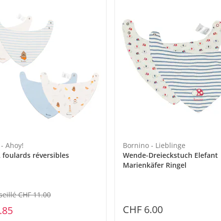
eil
- Ahoy!
Bornino - Lieblinge
 foulards réversibles
Wende-Dreieckstuch Elefant
Marienkäfer Ringel
seillé CHF 11.00
CHF 6.00
.85