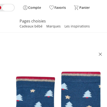
Compte
Favoris
Panier
Pages choisies
Cadeaux bébé
Marques
Les inspirations
spirer
LER
ocken Fliesen Flitzer
nachtsmann marine
uveau
illé CHF 9.60
 7.95
se, plus
frais d'expédition