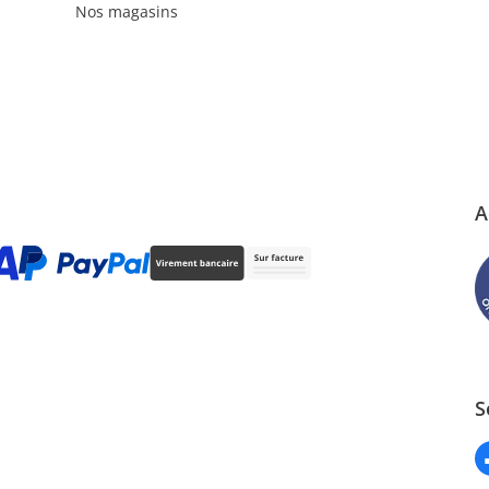
Nos magasins
A
S