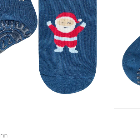
Tableau
eil
Livrabl
ann