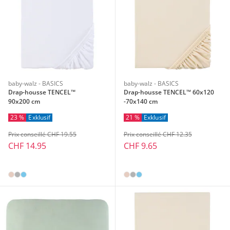
baby-walz - BASICS
baby-walz - BASICS
Drap-housse TENCEL™
Drap-housse TENCEL™ 60x120
90x200 cm
-70x140 cm
23 %
Exklusif
21 %
Exklusif
Prix conseillé CHF 19.55
Prix conseillé CHF 12.35
CHF 14.95
CHF 9.65