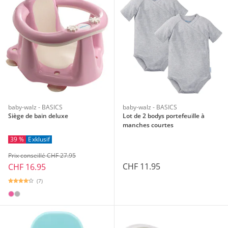
baby-walz - BASICS
baby-walz - BASICS
Siège de bain deluxe
Lot de 2 bodys portefeuille à
manches courtes
39 %
Exklusif
Prix conseillé CHF 27.95
CHF 11.95
CHF 16.95
(7)