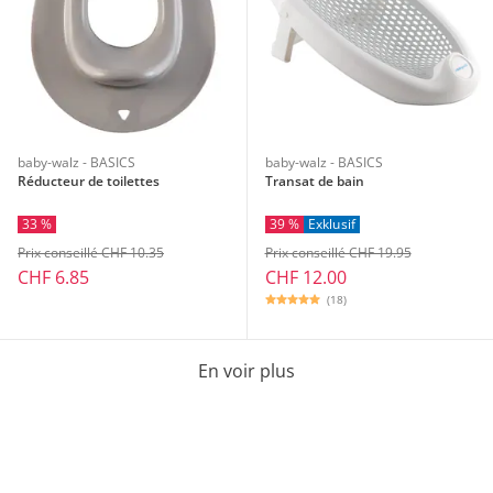
baby-walz - BASICS
baby-walz - BASICS
Réducteur de toilettes
Transat de bain
33 %
39 %
Exklusif
Prix conseillé CHF 10.35
Prix conseillé CHF 19.95
CHF 6.85
CHF 12.00
(18)
En voir plus