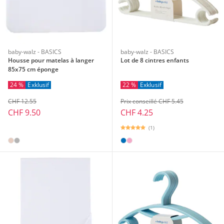
baby-walz - BASICS
baby-walz - BASICS
Housse pour matelas à langer
Lot de 8 cintres enfants
85x75 cm éponge
24 %
Exklusif
22 %
Exklusif
CHF 12.55
Prix conseillé CHF 5.45
CHF 9.50
CHF 4.25
(1)