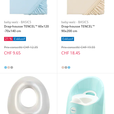
baby-walz - BASICS
baby-walz - BASICS
Drap-housse TENCEL™ 60x120
Drap-housse TENCEL™
-70x140 cm
90x200 cm
21 %
Exklusif
Exklusif
Prix conseillé CHF 12.35
Prix conseillé CHF 19.55
CHF 9.65
CHF 18.45