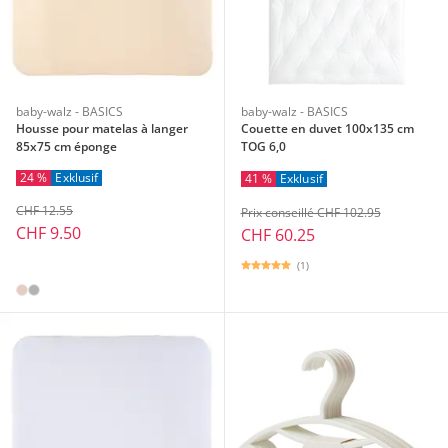
baby-walz - BASICS
baby-walz - BASICS
Housse pour matelas à langer
Couette en duvet 100x135 cm
85x75 cm éponge
TOG 6,0
24 %
Exklusif
41 %
Exklusif
CHF 12.55
Prix conseillé CHF 102.95
CHF 9.50
CHF 60.25
(1)