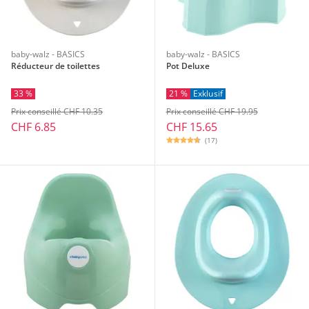
baby-walz - BASICS
baby-walz - BASICS
Réducteur de toilettes
Pot Deluxe
33 %
21 %
Exklusif
Prix conseillé CHF 10.35
Prix conseillé CHF 19.95
CHF 6.85
CHF 15.65
(17)