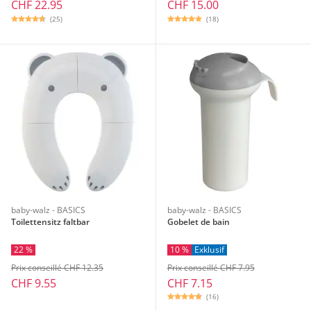
CHF 22.95
CHF 15.00
(25)
(18)
baby-walz - BASICS
baby-walz - BASICS
Toilettensitz faltbar
Gobelet de bain
22 %
10 %
Exklusif
Prix conseillé CHF 12.35
Prix conseillé CHF 7.95
CHF 9.55
CHF 7.15
(16)