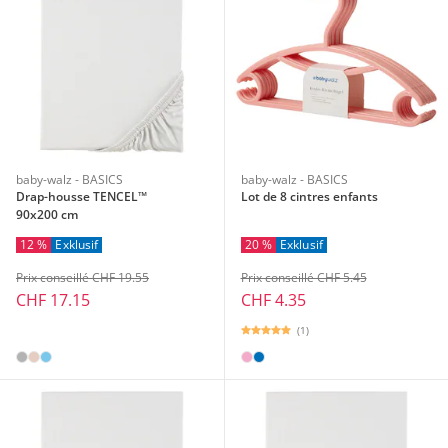
baby-walz - BASICS
baby-walz - BASICS
Drap-housse TENCEL™
Lot de 8 cintres enfants
90x200 cm
12 %
Exklusif
20 %
Exklusif
Prix conseillé CHF 19.55
Prix conseillé CHF 5.45
CHF 17.15
CHF 4.35
(1)