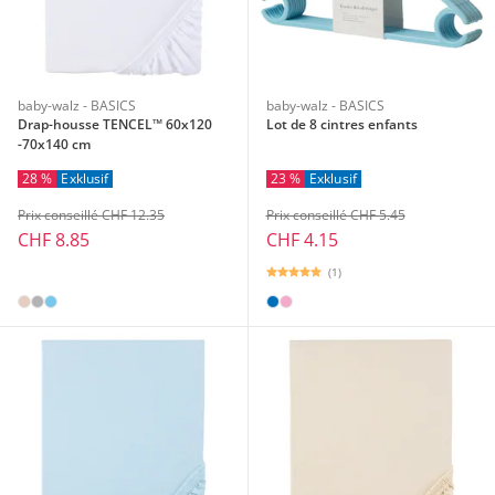
baby-walz - BASICS
baby-walz - BASICS
Drap-housse TENCEL™ 60x120
Lot de 8 cintres enfants
-70x140 cm
28 %
Exklusif
23 %
Exklusif
Prix conseillé CHF 12.35
Prix conseillé CHF 5.45
CHF 8.85
CHF 4.15
(1)