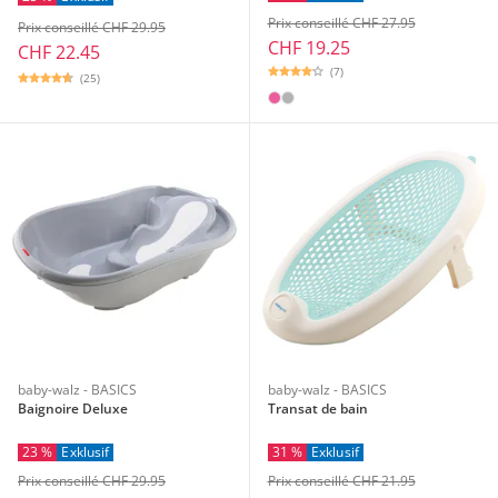
Prix conseillé CHF 27.95
Prix conseillé CHF 29.95
CHF 19.25
CHF 22.45
(7)
(25)
baby-walz - BASICS
baby-walz - BASICS
Baignoire Deluxe
Transat de bain
23 %
Exklusif
31 %
Exklusif
Prix conseillé CHF 29.95
Prix conseillé CHF 21.95