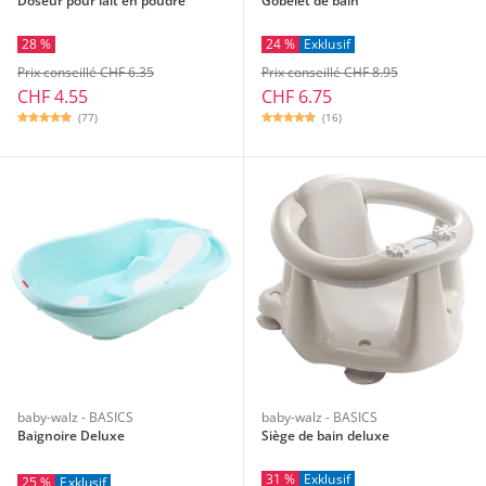
Doseur pour lait en poudre
Gobelet de bain
28 %
24 %
Exklusif
Prix conseillé CHF 6.35
Prix conseillé CHF 8.95
CHF 4.55
CHF 6.75
(77)
(16)
baby-walz - BASICS
baby-walz - BASICS
Baignoire Deluxe
Siège de bain deluxe
31 %
Exklusif
25 %
Exklusif