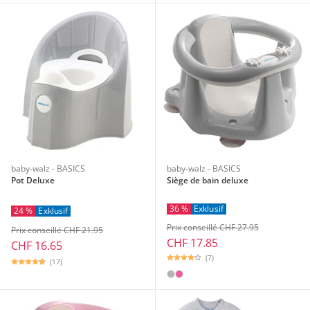
baby-walz - BASICS
baby-walz - BASICS
Pot Deluxe
Siège de bain deluxe
36 %
Exklusif
24 %
Exklusif
Prix conseillé CHF 27.95
Prix conseillé CHF 21.95
CHF 17.85
CHF 16.65
(7)
(17)