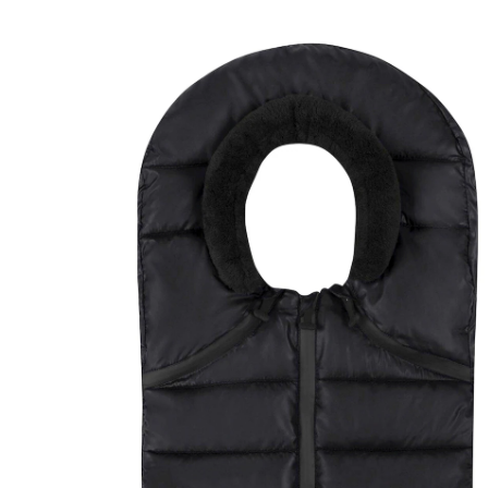
Babyschalen Cover für Tulip black
16 %
Prix conseillé CHF 49.90
CHF 41.95
TVA incluse, plus
frais d'expédition
Dans le panier
Livrable: chez vous en 3-4 jours ouvrés
Description du produit
Détails du produit