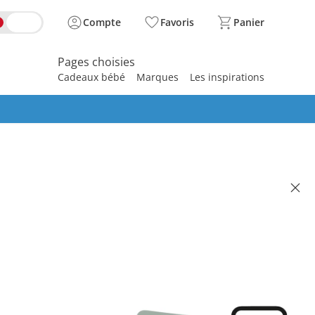
Compte
Favoris
Panier
Pages choisies
Cadeaux bébé
Marques
Les inspirations
spirer
OV
hone Yoo Go Plus HD
(1)
illé CHF 189.00
 135.95