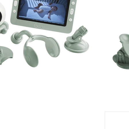
TVA inclu
Livrabl
eil