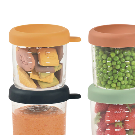
Lot de 4 pots de conservation en verre
(2)
12 %
Prix conseillé CHF 24.95
CHF 21.95
TVA incluse, plus
frais d'expédition
Dans le panier
Livrable: chez vous en 3-4 jours ouvrés
Description du produit
Détails du produit