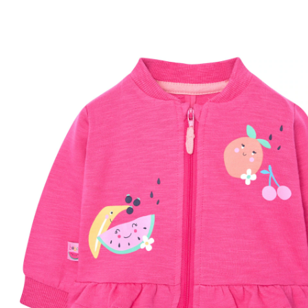
70 %
CHF 29.95
CHF 8.95
TVA incluse, plus
frais d'expédition
Taille
Tableau des tailles
Dans le panier
Livrable: chez vous en 3-4 jours ouvrés
Description du produit