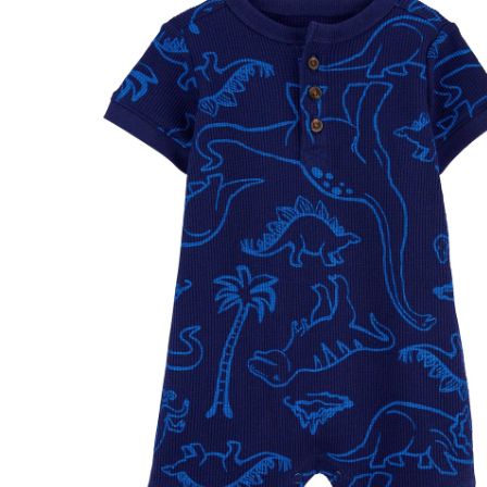
marine/bleu
68 %
CHF 19.00
CHF 5.95
TVA incluse, plus
frais d'expédition
Taille
Tableau des tailles
Dans le panier
Livrable: chez vous en 3-4 jours ouvrés
Description du produit