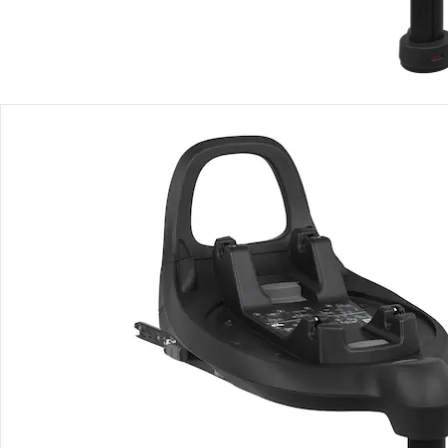
Avis
Livraison
Retours et réclamations
Offres et réductions
Contactez-nous
Magasin