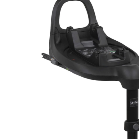
27 %
Prix conseillé CHF 219.00
CHF 159.65
TVA incluse, plus
frais d'expédition
Dans le panier
Livrable: chez vous en 3-4 jours ouvrés
Description du produit
Détails du produit
Recommandations, sigle et fabricant