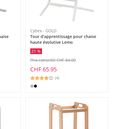
Cybex - GOLD
haise
Tour d’apprentissage pour chaise
haute évolutive Lemo
21 %
Prix conseillé CHF 84.00
CHF 65.95
(4)