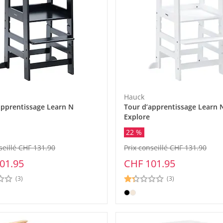
Hauck
apprentissage Learn N
Tour d’apprentissage Learn 
Explore
22 %
seillé CHF 131.90
Prix conseillé CHF 131.90
01.95
CHF 101.95
(3)
(3)