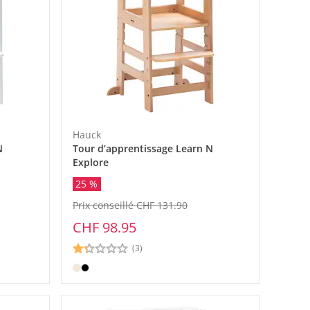
Hauck
N
Tour d’apprentissage Learn N
Explore
25 %
Prix conseillé CHF 131.90
CHF 98.95
(3)