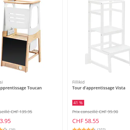
si
Fillikid
apprentissage Toucan
Tour d’apprentissage Vista
41 %
seillé CHF 139.95
Prix conseillé CHF 99.90
3.95
CHF 58.55
(16)
(102)