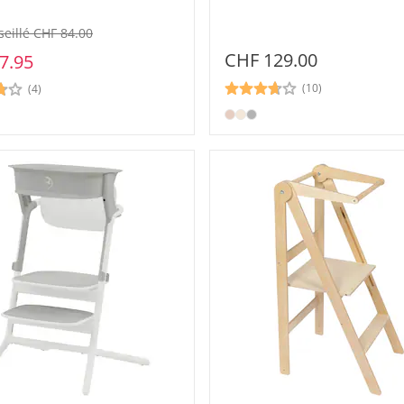
seillé CHF 84.00
CHF 129.00
7.95
(10)
(4)