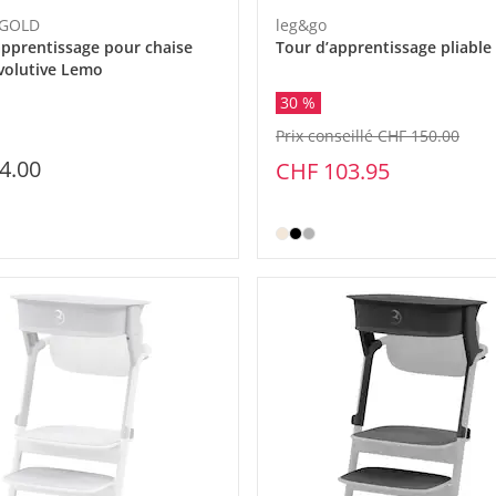
 GOLD
leg&go
apprentissage pour chaise
Tour d’apprentissage pliable
volutive Lemo
30 %
Prix conseillé CHF 150.00
4.00
CHF 103.95