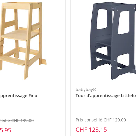
eil
babybay®
apprentissage Fino
Tour d’apprentissage Littlef
Prix conseillé CHF 129.00
seillé CHF 139.00
CHF 123.15
5.95