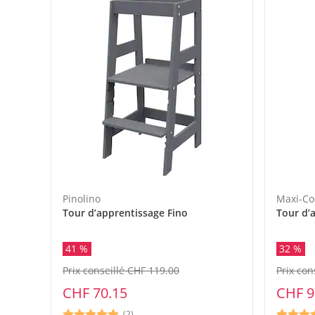
Pinolino
Maxi-Co
Tour d’apprentissage Fino
Tour d’
41 %
32 %
Prix conseillé CHF 119.00
Prix con
CHF 70.15
CHF 9
(2)