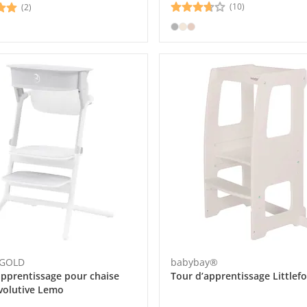
(10)
(2)
 GOLD
babybay®
apprentissage pour chaise
Tour d’apprentissage Littlef
volutive Lemo