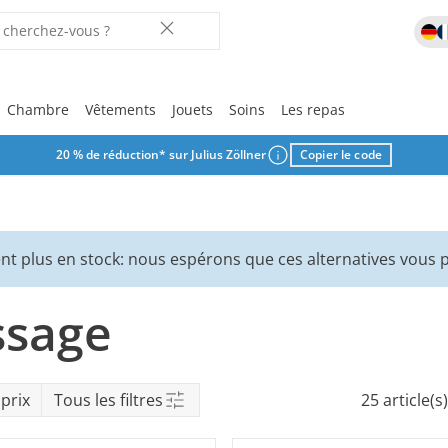
Chambre
Vêtements
Jouets
Soins
Les repas
20 % de réduction* sur Julius Zöllner
Copier le code
Vos favoris
Vos favoris
Vos favoris
Vos favoris
Vos favoris
Vos favoris
Vos favoris
Vos favoris
Vos favoris
Laisse-toi in
r
nt plus en stock: nous espérons que ces alternatives vous p
ix
ssage
rche
prix
Tous les filtres
25 article(s)