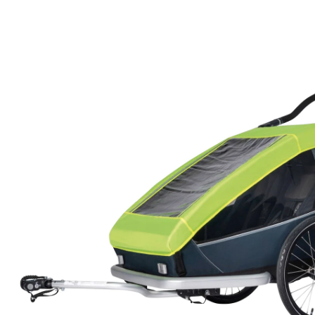
Habillage pluie pour Kid for 2
CHF 33.95
TVA incluse, plus
frais d'expédition
Dans le panier
Livrable: chez vous en 3-4 jours ouvrés
Description du produit
Détails du produit
Recommandations, sigle et fabricant