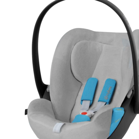
TVA incluse, plus
frais d'expédition
Dans le panier
Livrable: chez vous dans 3 semaines
Description du produit
Détails du produit
Recommandations, sigle et fabricant
Avis