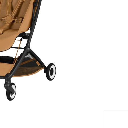
Modèle
c
eil
Livrabl