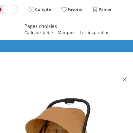
Compte
Favoris
Panier
Pages choisies
Cadeaux bébé
Marques
Les inspirations
spirer
GOLD
ette-canne ORFEO cinnamon
w
(2)
 319.00
se, plus
frais d'expédition