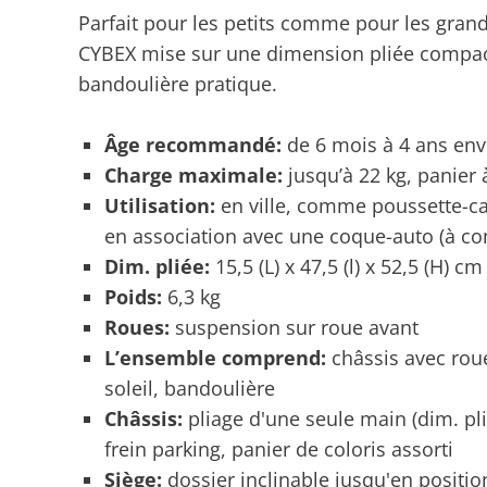
Parfait pour les petits comme pour les gra
CYBEX mise sur une dimension pliée compac
bandoulière pratique.
Âge recommandé:
de 6 mois à 4 ans env
Charge maximale:
jusqu’à 22 kg, panier
Utilisation:
en ville, comme poussette-
en association avec une coque-auto (à 
Dim. pliée:
15,5 (L) x 47,5 (l) x 52,5 (H) 
Poids:
6,3 kg
Roues:
suspension sur roue avant
L’ensemble comprend:
châssis avec rou
soleil, bandoulière
Châssis:
pliage d'une seule main (dim. pl
frein parking, panier de coloris assorti
Siège:
dossier inclinable jusqu'en positio