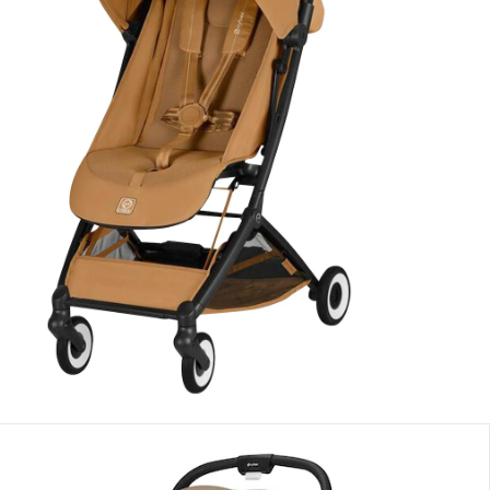
innamon yellow
+ 4
Dans le panier
e: chez vous en 4-5 jours ouvrés