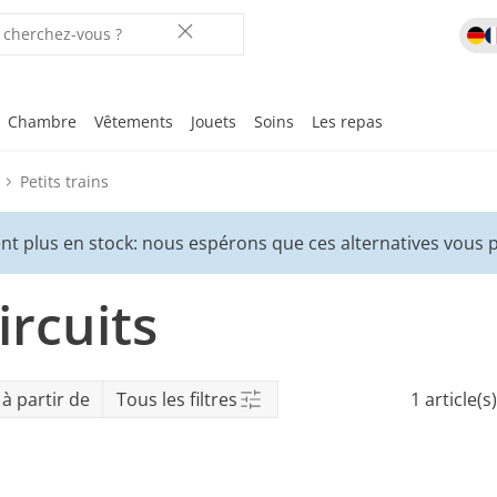
Chambre
Vêtements
Jouets
Soins
Les repas
Petits trains
Vos favoris
Vos favoris
Vos favoris
Vos favoris
Vos favoris
Vos favoris
Vos favoris
Vos favoris
Vos favoris
Laisse-toi in
nt plus en stock: nous espérons que ces alternatives vous p
r
ix
ircuits
rche
à partir de
Tous les filtres
1 article(s)