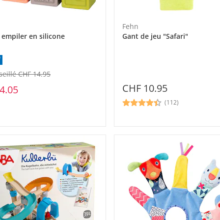
Fehn
 empiler en silicone
Gant de jeu "Safari"
f
seillé CHF 14.95
CHF 10.95
4.05
(112)