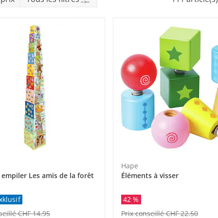
eil
Hape
 empiler Les amis de la forêt
Éléments à visser
xklusif
42 %
seillé CHF 14.95
Prix conseillé CHF 22.50