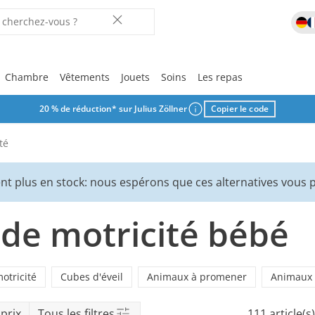
Chambre
Vêtements
Jouets
Soins
Les repas
20 % de réduction* sur Julius Zöllner
Copier le code
Vos favoris
Vos favoris
Vos favoris
Vos favoris
Vos favoris
Vos favoris
Vos favoris
Vos favoris
Vos favoris
Laisse-toi in
té
r
nt plus en stock: nous espérons que ces alternatives vous p
ix
t de motricité bébé
rche
motricité
Cubes d'éveil
Animaux à promener
Animaux 
prix
Tous les filtres
111 article(s)