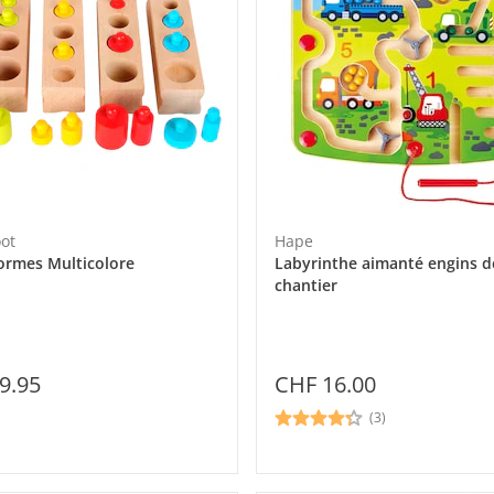
oot
Hape
formes Multicolore
Labyrinthe aimanté engins d
chantier
9.95
CHF 16.00
(3)