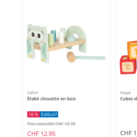
solini
Hape
Établi chouette en bois
Cubes d
18 %
Exklusif
Prix conseillé CHF 15.95
CHF 1
CHF 12.95