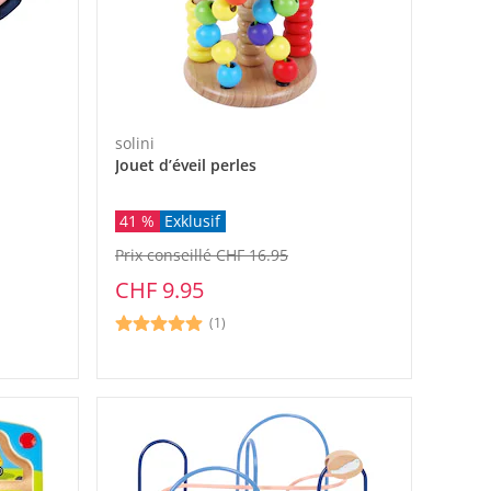
solini
Jouet d’éveil perles
41 %
Exklusif
Prix conseillé CHF 16.95
CHF 9.95
(1)