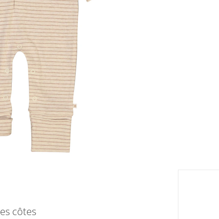
Tableau
eil
Livrabl
res côtes