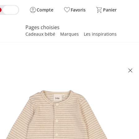
Compte
Favoris
Panier
Pages choisies
Cadeaux bébé
Marques
Les inspirations
spirer
uillère avec pieds rabattables
es côtes taupe
 28.00
se, plus
frais d'expédition