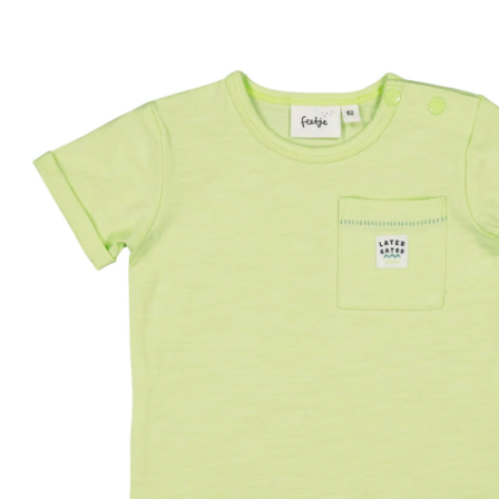
69 %
CHF 16.00
CHF 4.95
TVA incluse, plus
frais d'expédition
Taille
Tableau des tailles
Dans le panier
Livrable: chez vous en 3-4 jours ouvrés
Description du produit