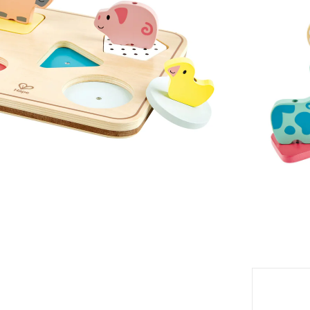
Livrabl
eil