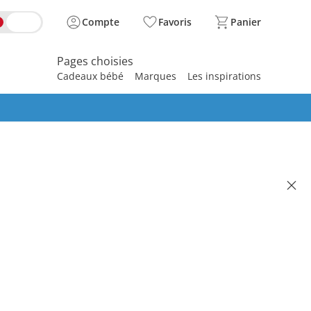
Compte
Favoris
Panier
Pages choisies
Cadeaux bébé
Marques
Les inspirations
spirer
e Sons d’animaux Tom
(6)
 19.95
se, plus
frais d'expédition
Dans le panier