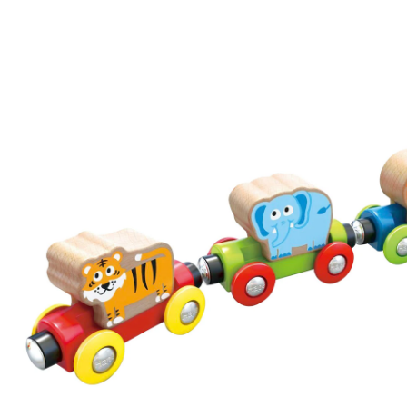
Train de la jungle
CHF 8.95
TVA incluse, plus
frais d'expédition
Dans le panier
Livrable: chez vous en 3-4 jours ouvrés
Description du produit
Détails du produit
Recommandations, sigle et fabricant