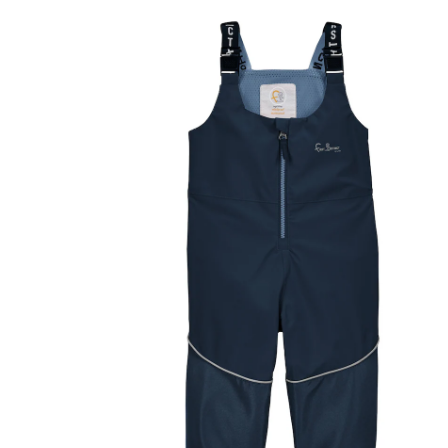
35 %
Prix conseillé CHF 44.90
à partir de
CHF 29.15
TVA incluse, plus
frais d'expédition
Taille
Tableau des tailles
Dans le panier
Livrable: chez vous en 3-4 jours ouvrés
Description du produit