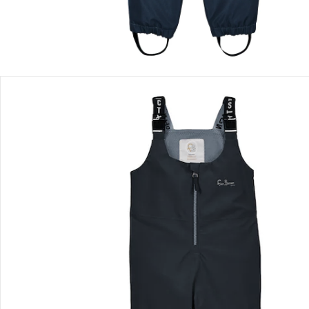
Détails du produit
Recommandations, sigle et fabricant
Avis
Livraison
Retours et réclamations