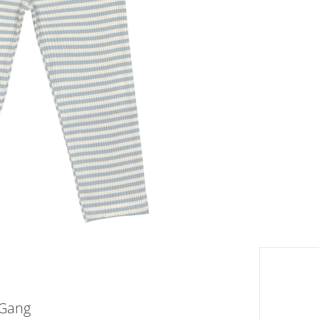
Tableau
eil
Livrabl
 Gang