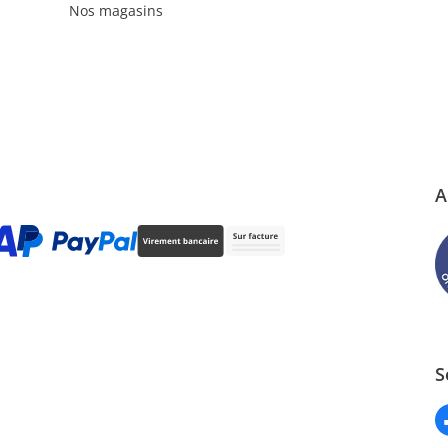
Nos magasins
A
S