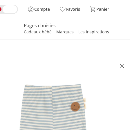
Compte
Favoris
Panier
Pages choisies
Cadeaux bébé
Marques
Les inspirations
spirer
ngs Rippqualität Ringel Smiley
e Gang multicolore
 27.95
se, plus
frais d'expédition