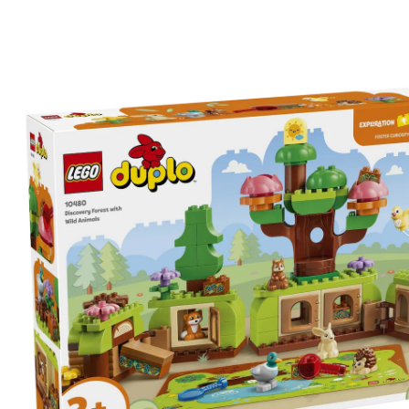
10480 Découverte de la forêt avec des animaux
sauvages
Nouveau
CHF 89.90
TVA incluse, plus
frais d'expédition
Dans le panier
Livrable: chez vous en 3-4 jours ouvrés
Description du produit
Détails du produit