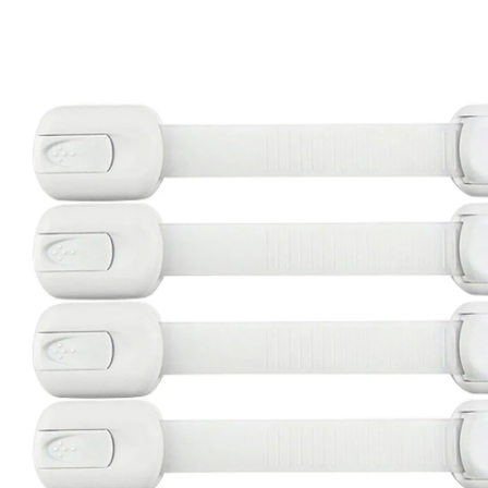
Exklusif
CHF 8.25
TVA incluse, plus
frais d'expédition
Me prévenir quand l’article sera disponible
Momentanément indisponible
Description du produit
Détails du produit
Recommandations, sigle et fabricant