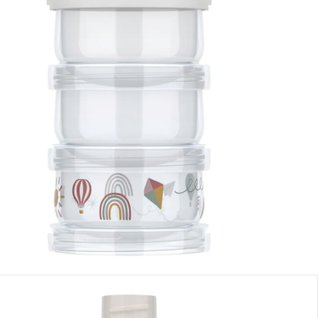
se, plus
frais d'expédition
Dans le panier
e: chez vous en 3-4 jours ouvrés