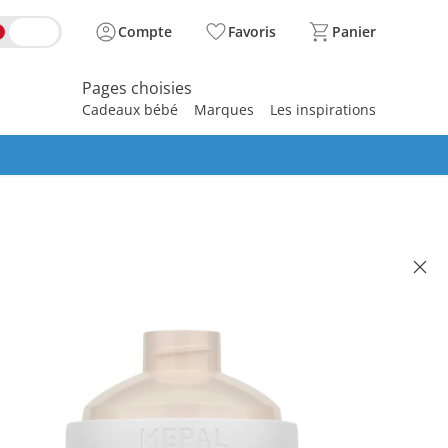
Compte
Favoris
Panier
Pages choisies
Cadeaux bébé
Marques
Les inspirations
spirer
 MEPAL
. Milchpulver-Portionierer
ine & rainbow
illé CHF 11.50
 9.95