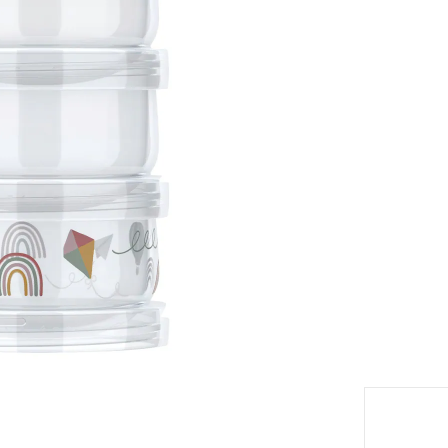
TVA inclu
Livrabl
eil