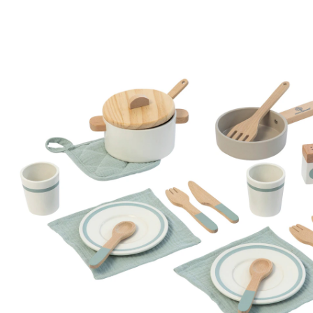
Ensemble de cuisine et vaisselle Aronia
(8)
CHF 34.95
TVA incluse, plus
frais d'expédition
Dans le panier
Livrable: chez vous en 3-4 jours ouvrés
Description du produit
Détails du produit
Recommandations, sigle et fabricant