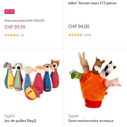
billes" format maxi 213 pièces
41 %
Prix conseillé CHF 159.99
CHF 94.00
CHF 93.95
(378)
(4)
Sigikid
Sigikid
Jeu de quilles PlayQ
Gant-marionnette animaux