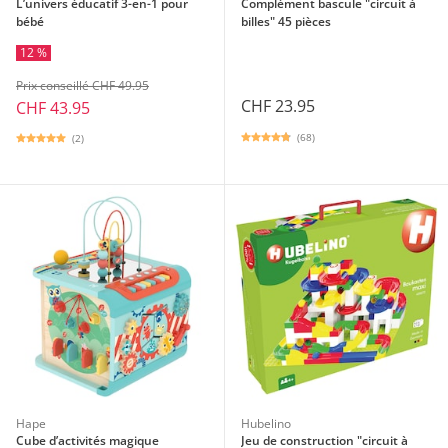
L’univers éducatif 3-en-1 pour
Complément bascule "circuit à
bébé
billes" 45 pièces
12 %
Prix conseillé CHF 49.95
CHF 23.95
CHF 43.95
(68)
(2)
Hape
Hubelino
Cube d’activités magique
Jeu de construction "circuit à