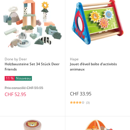
Done by Deer
Hape
Holzbausteine Set 34 Stück Deer
Jouet d’éveil boîte d'activités
Friends
animaux
11 %
Nouveau
Prix conseillé CHF 59.95
CHF 33.95
CHF 52.95
(3)