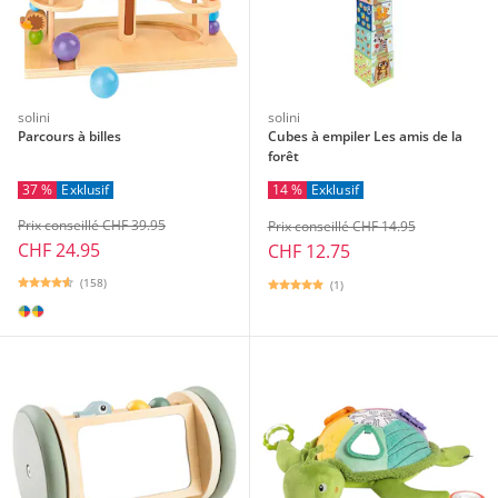
solini
solini
Parcours à billes
Cubes à empiler Les amis de la
forêt
37 %
Exklusif
14 %
Exklusif
Prix conseillé CHF 39.95
Prix conseillé CHF 14.95
CHF 24.95
CHF 12.75
(158)
(1)