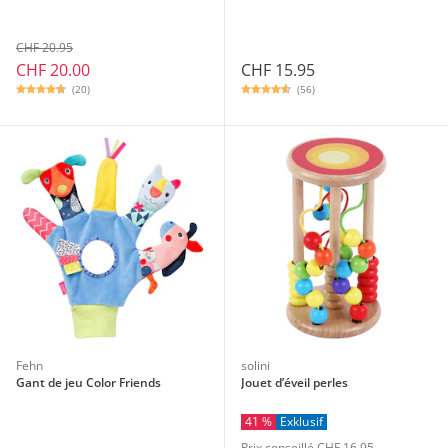
CHF 20.95
CHF 20.00
CHF 15.95
(20)
(56)
Fehn
solini
Gant de jeu Color Friends
Jouet d’éveil perles
41 %
Exklusif
Prix conseillé CHF 16.95