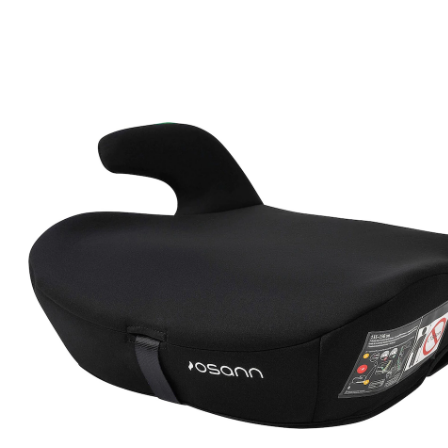
(2)
15 %
Prix conseillé CHF 32.95
CHF 27.95
TVA incluse, plus
frais d'expédition
Dans le panier
Livrable: chez vous en 3-4 jours ouvrés
Description du produit
Détails du produit