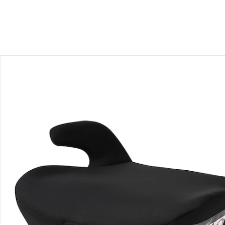
Recommandations, sigle et fabricant
Avis
Livraison
Retours et réclamations
Offres et réductions
Contactez-nous