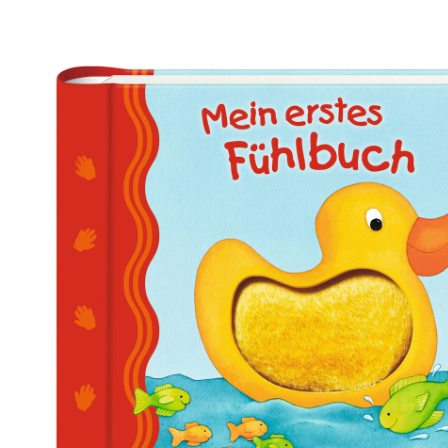
(18)
CHF 18.50
TVA incluse, plus
frais d'expédition
Dans le panier
Livrable: chez vous en 3-4 jours ouvrés
Description du produit
Détails du produit
Recommandations, sigle et fabricant