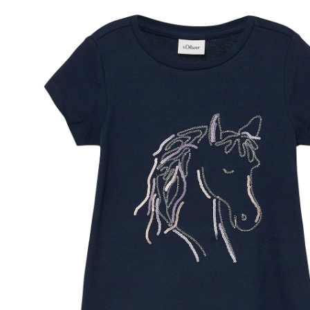
60 %
Prix conseillé CHF 19.90
à partir de
CHF 7.95
TVA incluse, plus
frais d'expédition
Taille
Tableau des tailles
Dans le panier
Livrable: chez vous en 3-4 jours ouvrés
Description du produit