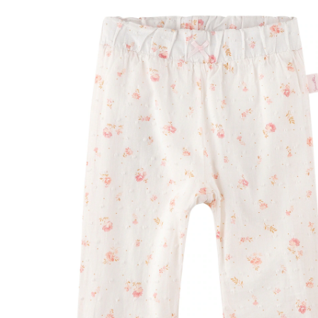
29 %
CHF 30.95
CHF 21.95
TVA incluse, plus
frais d'expédition
Taille
Tableau des tailles
Dans le panier
Livrable: chez vous en 3-4 jours ouvrés
Description du produit