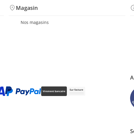
Magasin
Nos magasins
A
S