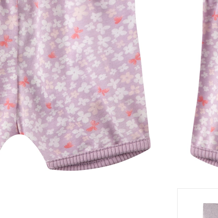
Taille
Tableau
eil
Livrabl