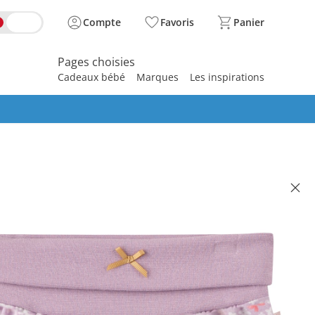
Compte
Favoris
Panier
Pages choisies
Cadeaux bébé
Marques
Les inspirations
spirer
 FIFTYSEVEN
 en molleton fleurs rose délicat
 4.95
se, plus
frais d'expédition