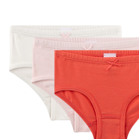
26 %
CHF 14.95
CHF 10.95
TVA incluse, plus
frais d'expédition
Taille
Tableau des tailles
Dans le panier
Livrable: chez vous en 3-4 jours ouvrés
Description du produit