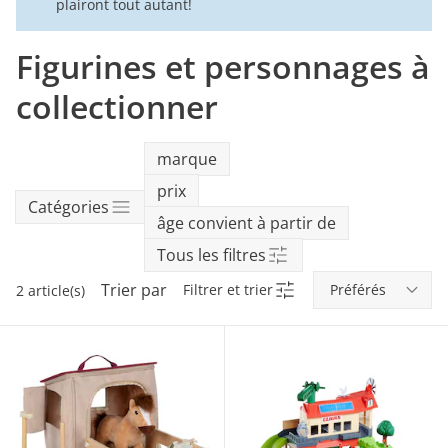
plairont tout autant!
Promotions Mobilier
Accessoires poussette
Chaussures
tiptoi®
Carrés bébé
Accessoires chaise haute
Barboteuses
Mobiles
Bassines de toilette
Sièges-auto 15-36 kg
Sacs de voyage, valises
Chambres bébé
Langer
Promotions Jeux
Poussettes combinées
Vêtements d’extérieur
tonies®
Biberons et accessoires
Figurines et personnages à
Pantalons
Jeux de motricité
Thermomètres de bain
Rehausseurs auto
École & jardin
Lits
Produits de soin
d'enfants
Promotions Soins
Poussettes sport
collectionner
Robes & jupes
Animaux à bascule
Jouets de bain
Bonnets et accessoires
Livres
Biberons et chauffe-
Bases Isofix
biberons
Déco et accessoires
Doudous
Promotions Alimentation
Poussettes jumeaux
Tenues d'allaitement
Calendriers de l'Avent
Accessoires sièges-auto
marque
Aliments bébé et
Textiles de maison
Arceaux de jeu & tapis d'éveil
préparation
Sacs à langer
Vêtements de
prix
grossesse
Catégories
Sièges et mobilier de
Peluches musicales
âge convient à partir de
Vaisselle et couverts
jeu
Tous les filtres
Tout découvrir
Bavoirs
Armoires et étagères
Trier par
Filtrer et trier
2 article(s)
Chaises hautes
Tout découvrir