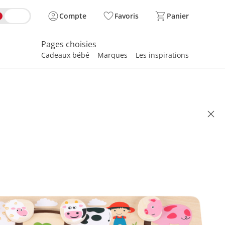
Compte
Favoris
Panier
Pages choisies
Cadeaux bébé
Marques
Les inspirations
spirer
’éveil Animaux de la ferme
lusif
illé CHF 11.95
 9.95
se, plus
frais d'expédition
Dans le panier