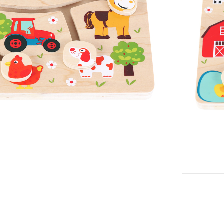
Livrabl
eil