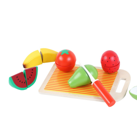
Exklusif
CHF 15.45
TVA incluse, plus
frais d'expédition
Dans le panier
Livrable: chez vous en 3-4 jours ouvrés
Description du produit
Détails du produit
Recommandations, sigle et fabricant