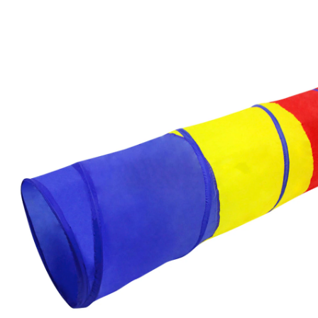
(2)
21 %
Prix conseillé CHF 17.95
CHF 14.15
TVA incluse, plus
frais d'expédition
Dans le panier
Livrable: chez vous en 3-4 jours ouvrés
Description du produit
Détails du produit