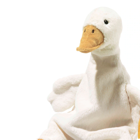
Prix conseillé CHF 29.95
CHF 27.35
TVA incluse, plus
frais d'expédition
Dans le panier
Livrable: chez vous en 3-4 jours ouvrés
Description du produit
Détails du produit
Recommandations, sigle et fabricant