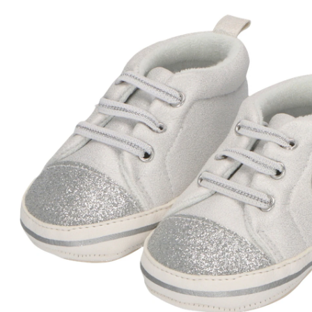
CHF 19.95
CHF 9.95
TVA incluse, plus
frais d'expédition
Taille
Tableau des tailles
Dans le panier
Livrable: chez vous en 3-4 jours ouvrés
Description du produit
Détails du produit