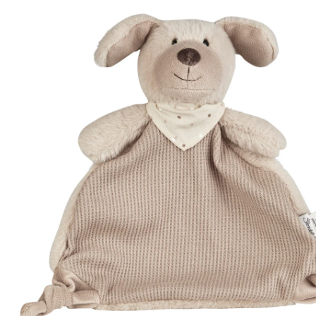
(1)
37 %
Prix conseillé CHF 24.00
CHF 14.95
TVA incluse, plus
frais d'expédition
Dans le panier
Livrable: chez vous en 3-4 jours ouvrés
Description du produit
Détails du produit