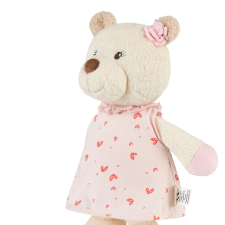
10 %
Prix conseillé CHF 21.60
CHF 19.25
TVA incluse, plus
frais d'expédition
Dans le panier
Livrable: chez vous en 3-4 jours ouvrés
Description du produit
Détails du produit
Recommandations, sigle et fabricant