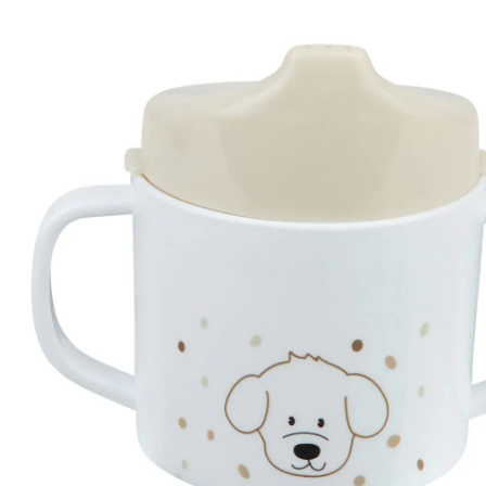
Tasse d'apprentissage à anses ferme
(1)
17 %
Prix conseillé CHF 10.80
CHF 8.95
TVA incluse, plus
frais d'expédition
Modèle
ferme
Dans le panier
Livrable: chez vous en 3-4 jours ouvrés
Description du produit