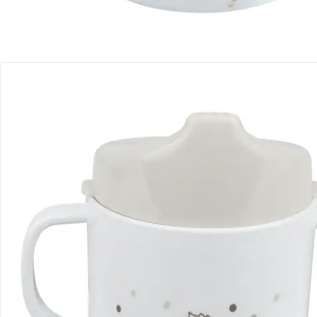
Détails du produit
Recommandations, sigle et fabricant
Avis
Livraison
Retours et réclamations