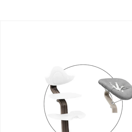
Stokke® - Nomi
Kit nouveau-né
Prix conseillé CHF 135.00
CHF 102.95
Prix total des articles à l’unité:
CHF 337.90
Prix groupé:
CHF 317.95
Produit similaire
Vous aimeriez trouver un produit similaire? Voici l’article que
nous vous recommandons:
Stokke® - Nomi
Ensemble chaise haute noyer avec
kit nouveau-né et kit bébé
Prix conseillé CHF 522.00