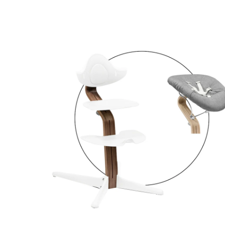
30 %
Set de produits
Prix conseillé CHF 457.00
CHF 317.95
TVA incluse, plus
frais d'expédition
Dans le panier
Livrable: chez vous en 4-5 jours ouvrés
En choisissant cet ensemble, vous recevrez 2 articles:
Stokke® - Nomi
Chaise haute noyer
Prix conseillé CHF 322.00
CHF 234.95