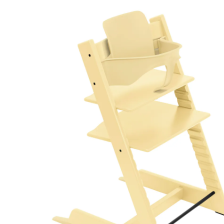
ensemble bébé lemon yellow
(5)
22 %
Set de produits
Prix conseillé CHF 324.00
CHF 250.95
TVA incluse, plus
frais d'expédition
Modèle
lemon yellow
+ 7
Dans le panier
Livrable: chez vous en 4-5 jours ouvrés
En choisissant cet ensemble, vous recevrez 2 articles: