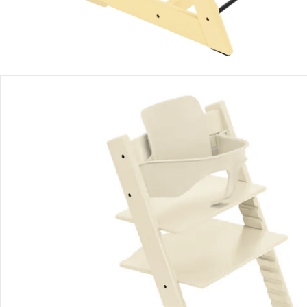
Stokke® - Tripp Trapp®
Chaise haute évolutive
Prix conseillé CHF 259.00
CHF 208.45
Stokke® - Tripp Trapp®
Ensemble bébé2
Prix conseillé CHF 65.00
CHF 58.55
Prix total des articles à l’unité:
CHF 267.00
Prix groupé:
CHF 250.95